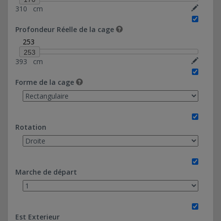
310
cm
20*130-Ref 0374037
20*183,46-Ref 0374036
Profondeur Réelle de la cage
28*130-Ref 0374038
253
60*97,20-Ref 0374039
253
393
cm
Forme de la cage
Rotation
Marche de départ
Est Exterieur