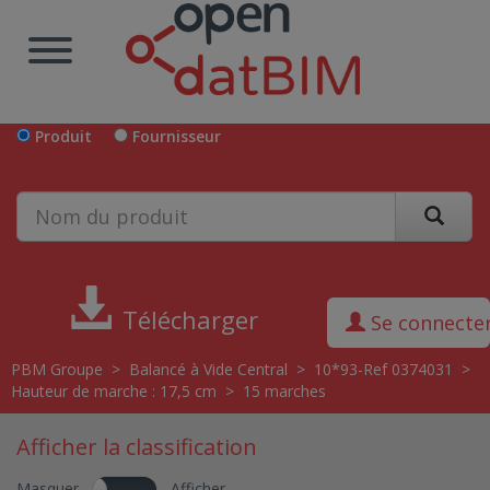
Produit
Fournisseur
Télécharger
Se connecte
PBM Groupe
>
Balancé à Vide Central
>
10*93-Ref 0374031
>
Hauteur de marche : 17,5 cm
>
15 marches
Afficher la classification
Masquer
Afficher