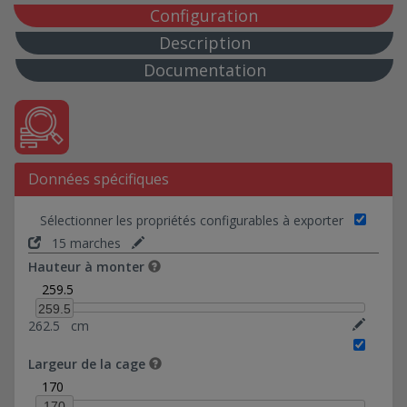
72*80-Ref 0374018
Configuration
80*132,50-Ref 0374019
Description
88*88-Ref 0374020
Documentation
98*98-Ref 0374021
5*94-Ref 0374022
10*69-Ref 0374030
10*93-Ref 0374031
Données spécifiques
Hauteur de marche : 17,2 cm
Hauteur de marche : 17,5 cm
Sélectionner les propriétés configurables à exporter
14 marches
15 marches
15 marches
Hauteur à monter
16 marches
259.5
17 marches
259.5
262.5
cm
Hauteur de marche : 18 cm
10*94-Ref 0374023
Largeur de la cage
10*178,46-Ref 0374035
170
20*94-Ref 0374024
170