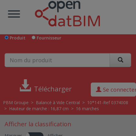
Produit
Fournisseur
Télécharger
Se connecte
PBM Groupe
>
Balancé à Vide Central
>
10*141-Ref 0374008
>
Hauteur de marche : 16,87 cm
>
16 marches
Afficher la classification
Masquer
Afficher