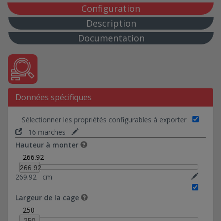
30*146-Ref 0374040
Configuration
30*151,6-Ref 0374508
Description
35*134-Ref 0374015
Documentation
40*113-Ref 0374005
40*141-Ref 0374012
50*91-Ref 0374016
60*109-Ref 0374017
Données spécifiques
72*80-Ref 0374018
80*132,50-Ref 0374019
Sélectionner les propriétés configurables à exporter
88*88-Ref 0374020
16 marches
98*98-Ref 0374021
Hauteur à monter
5*94-Ref 0374022
266.92
10*69-Ref 0374030
266.92
269.92
cm
10*93-Ref 0374031
10*94-Ref 0374023
Largeur de la cage
10*178,46-Ref 0374035
250
20*94-Ref 0374024
250