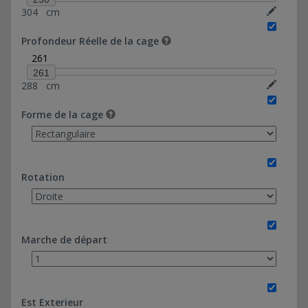
304
cm
20*130-Ref 0374037
20*183,46-Ref 0374036
Profondeur Réelle de la cage
28*130-Ref 0374038
261
60*97,20-Ref 0374039
261
288
cm
Forme de la cage
Rotation
Marche de départ
Est Exterieur