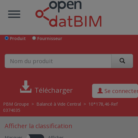
Produit
Fournisseur
Télécharger
Se connecte
PBM Groupe
>
Balancé à Vide Central
>
10*178,46-Ref
0374035
Afficher la classification
Masquer
Afficher