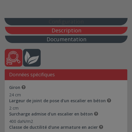
50*91-Ref 0374016
60*109-Ref 0374017
72*80-Ref 0374018
Configuration
80*132,50-Ref 0374019
Description
88*88-Ref 0374020
Documentation
98*98-Ref 0374021
5*94-Ref 0374022
10*69-Ref 0374030
10*93-Ref 0374031
Données spécifiques
10*94-Ref 0374023
10*178,46-Ref 0374035
Giron
Hauteur de marche : 17,2 cm
24 cm
Hauteur de marche : 17,5 cm
Largeur de joint de pose d'un escalier en béton
2 cm
Hauteur de marche : 17,67 cm
Surcharge admise d'un escalier en béton
Hauteur de marche : 17,8 cm
400 daN/m2
Hauteur de marche : 18 cm
Classe de ductilité d'une armature en acier