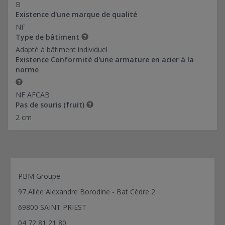
20*94-Ref 0374024
B
20*130-Ref 0374037
Existence d'une marque de qualité
NF
20*183,46-Ref 0374036
Type de bâtiment
28*130-Ref 0374038
Adapté à bâtiment individuel
60*97,20-Ref 0374039
Existence Conformité d'une armature en acier à la
norme
NF AFCAB
Pas de souris (fruit)
2 cm
PBM Groupe
97 Allée Alexandre Borodine - Bat Cèdre 2
69800 SAINT PRIEST
04 72 81 21 80