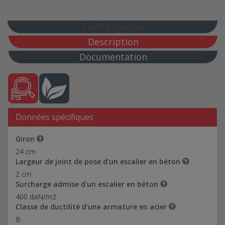
60*109-Ref 0374017
72*80-Ref 0374018
Configuration
80*132,50-Ref 0374019
Description
88*88-Ref 0374020
Documentation
98*98-Ref 0374021
5*94-Ref 0374022
10*69-Ref 0374030
10*93-Ref 0374031
Données spécifiques
10*94-Ref 0374023
10*178,46-Ref 0374035
Giron
20*94-Ref 0374024
24 cm
Hauteur de marche : 17,33 cm
Largeur de joint de pose d'un escalier en béton
2 cm
Hauteur de marche : 18 cm
Surcharge admise d'un escalier en béton
20*130-Ref 0374037
400 daN/m2
20*183,46-Ref 0374036
Classe de ductilité d'une armature en acier
28*130-Ref 0374038
B