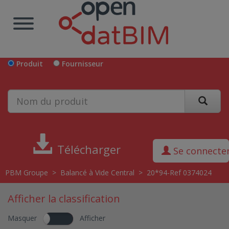
Produit
Fournisseur
Télécharger
Se connecte
PBM Groupe
>
Balancé à Vide Central
>
20*94-Ref 0374024
Afficher la classification
Masquer
Afficher